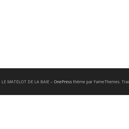
26 LE MATELOT DE LA BAIE
–
OnePress
thème par FameThemes. Tradu