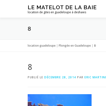
Aller
LE MATELOT DE LA BAIE
au
location de gites en guadeloupe à deshaies
contenu
8
location guadeloupe
|
Plongée en Guadeloupe
|
8
8
PUBLIÉ LE
DÉCEMBRE 28, 2014
PAR
ERIC MARTI