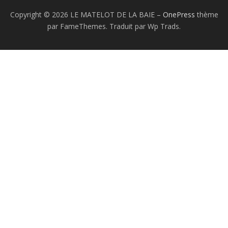
Copyright © 2026 LE MATELOT DE LA BAIE
–
OnePress
thème
par FameThemes. Traduit par Wp Trads.