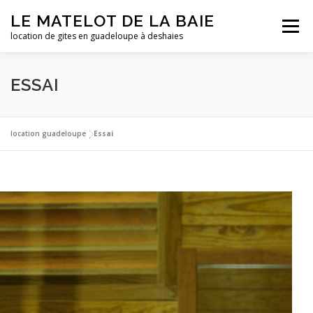
Aller
LE MATELOT DE LA BAIE
au
Menu
contenu
location de gites en guadeloupe à deshaies
ACCUEIL
NOS LOCATIONS
PHOTOS
ESSAI
LA GUADELOUPE
TARIFS
CONTACT
ESSAI
location guadeloupe
|
Essai