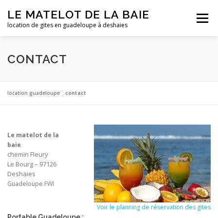
Aller
LE MATELOT DE LA BAIE
au
Menu
contenu
location de gites en guadeloupe à deshaies
ACCUEIL
NOS LOCATIONS
PHOTOS
CONTACT
LA GUADELOUPE
TARIFS
CONTACT
ESSAI
location guadeloupe
|
contact
Le matelot de la
baie
chemin Fleury
Le Bourg – 97126
Deshaies
Guadeloupe FWI
Voir le planning de réservation des gites
Portable Guadeloupe :