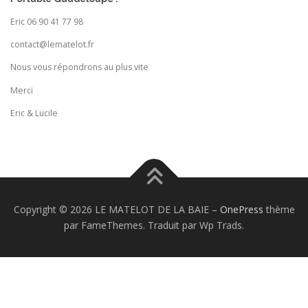
Eric 06 90 41 77 98
contact@lematelot.fr
Nous vous répondrons au plus vite
Merci
Eric & Lucile
Copyright © 2026 LE MATELOT DE LA BAIE
–
OnePress
thème
par FameThemes. Traduit par Wp Trads.