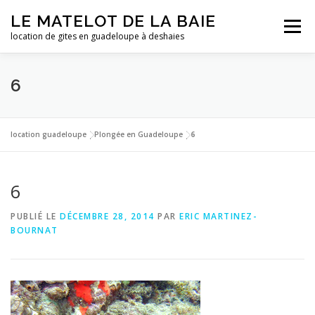
Aller
LE MATELOT DE LA BAIE
au
Menu
contenu
location de gites en guadeloupe à deshaies
ACCUEIL
NOS LOCATIONS
PHOTOS
6
LA GUADELOUPE
TARIFS
CONTACT
ESSAI
location guadeloupe
|
Plongée en Guadeloupe
|
6
6
PUBLIÉ LE
DÉCEMBRE 28, 2014
PAR
ERIC MARTINEZ-
BOURNAT