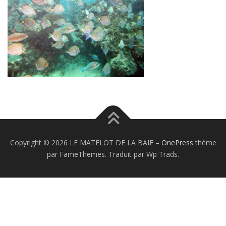
Copyright © 2026 LE MATELOT DE LA BAIE
–
OnePress
thème
par FameThemes. Traduit par Wp Trads.