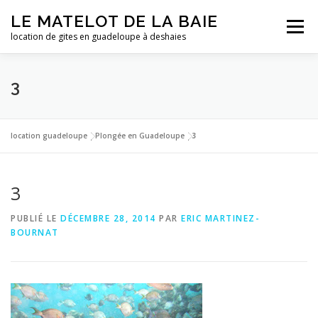
Aller
LE MATELOT DE LA BAIE
au
Menu
contenu
location de gites en guadeloupe à deshaies
ACCUEIL
NOS LOCATIONS
PHOTOS
3
LA GUADELOUPE
TARIFS
CONTACT
ESSAI
location guadeloupe
|
Plongée en Guadeloupe
|
3
3
PUBLIÉ LE
DÉCEMBRE 28, 2014
PAR
ERIC MARTINEZ-
BOURNAT