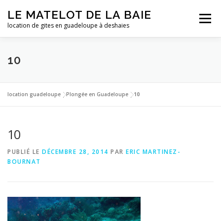
Aller
LE MATELOT DE LA BAIE
au
Menu
contenu
location de gites en guadeloupe à deshaies
ACCUEIL
NOS LOCATIONS
PHOTOS
10
LA GUADELOUPE
TARIFS
CONTACT
ESSAI
location guadeloupe
|
Plongée en Guadeloupe
|
10
10
PUBLIÉ LE
DÉCEMBRE 28, 2014
PAR
ERIC MARTINEZ-
BOURNAT