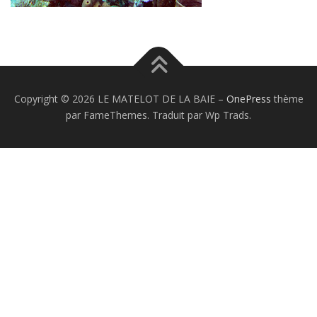
Copyright © 2026 LE MATELOT DE LA BAIE
–
OnePress
thème
par FameThemes. Traduit par Wp Trads.