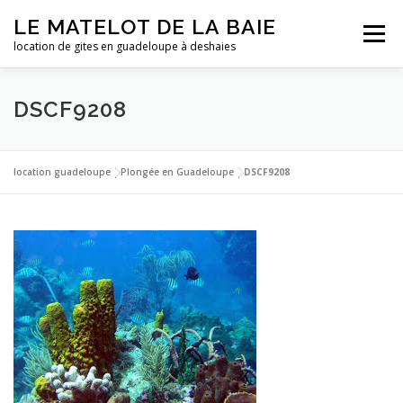
Aller
LE MATELOT DE LA BAIE
au
Menu
contenu
location de gites en guadeloupe à deshaies
ACCUEIL
NOS LOCATIONS
PHOTOS
DSCF9208
LA GUADELOUPE
TARIFS
CONTACT
ESSAI
location guadeloupe
|
Plongée en Guadeloupe
|
DSCF9208