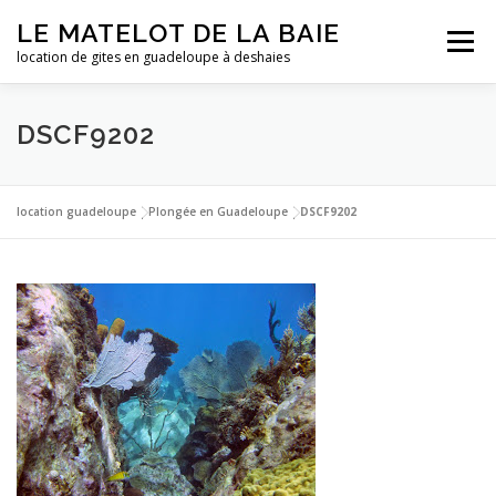
Aller
LE MATELOT DE LA BAIE
au
Menu
contenu
location de gites en guadeloupe à deshaies
ACCUEIL
NOS LOCATIONS
PHOTOS
DSCF9202
LA GUADELOUPE
TARIFS
CONTACT
ESSAI
location guadeloupe
|
Plongée en Guadeloupe
|
DSCF9202