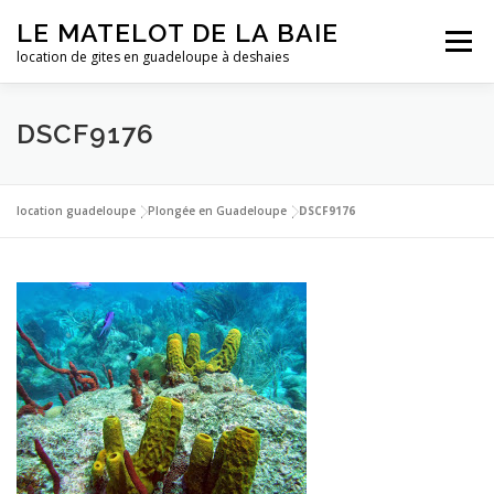
Aller
LE MATELOT DE LA BAIE
au
Menu
contenu
location de gites en guadeloupe à deshaies
ACCUEIL
NOS LOCATIONS
PHOTOS
DSCF9176
LA GUADELOUPE
TARIFS
CONTACT
ESSAI
location guadeloupe
|
Plongée en Guadeloupe
|
DSCF9176