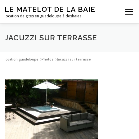
Aller
LE MATELOT DE LA BAIE
au
Menu
contenu
location de gites en guadeloupe à deshaies
ACCUEIL
NOS LOCATIONS
PHOTOS
JACUZZI SUR TERRASSE
LA GUADELOUPE
TARIFS
CONTACT
ESSAI
location guadeloupe
|
Photos
|
Jacuzzi sur terrasse