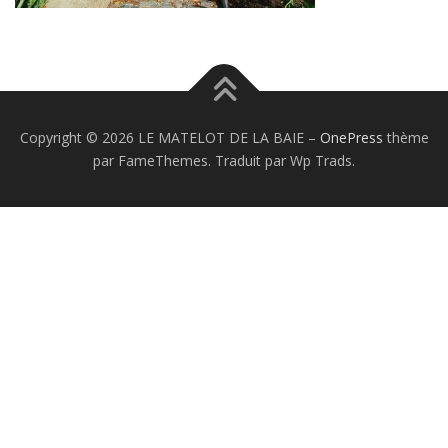
Copyright © 2026 LE MATELOT DE LA BAIE
–
OnePress
thème
par FameThemes. Traduit par Wp Trads.