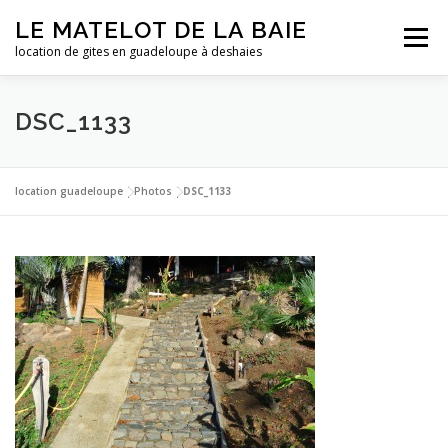
Aller
LE MATELOT DE LA BAIE
au
Menu
contenu
location de gites en guadeloupe à deshaies
ACCUEIL
NOS LOCATIONS
PHOTOS
DSC_1133
LA GUADELOUPE
TARIFS
CONTACT
ESSAI
location guadeloupe
|
Photos
|
DSC_1133