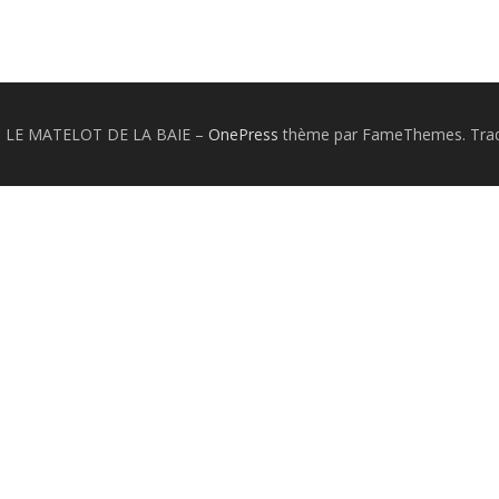
26 LE MATELOT DE LA BAIE
–
OnePress
thème par FameThemes. Tradu