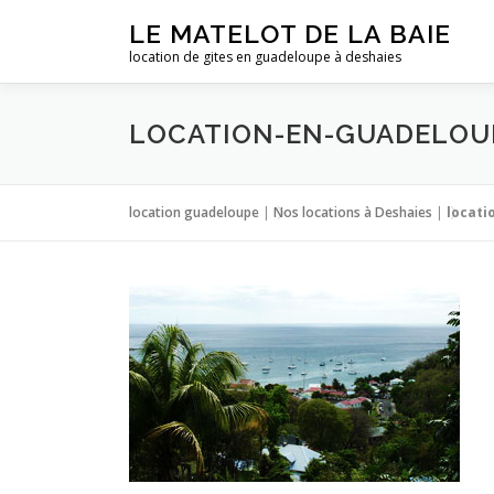
Aller
LE MATELOT DE LA BAIE
au
location de gites en guadeloupe à deshaies
contenu
LOCATION-EN-GUADELOU
location guadeloupe
|
Nos locations à Deshaies
|
locati