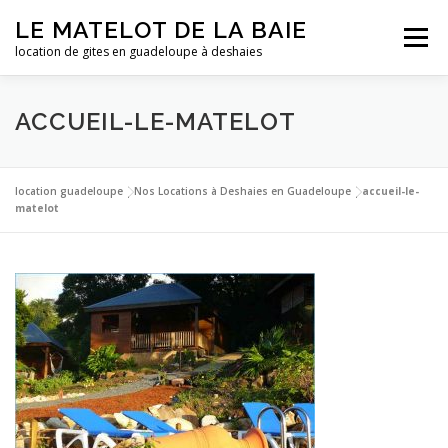
Aller
LE MATELOT DE LA BAIE
au
Menu
contenu
location de gites en guadeloupe à deshaies
ACCUEIL
NOS LOCATIONS
PHOTOS
ACCUEIL-LE-MATELOT
LA GUADELOUPE
TARIFS
CONTACT
ESSAI
location guadeloupe
|
Nos Locations à Deshaies en Guadeloupe
|
accueil-le-
matelot