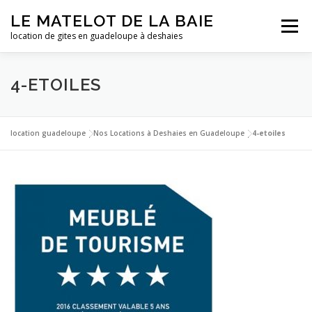
Aller
LE MATELOT DE LA BAIE
au
Menu
contenu
location de gites en guadeloupe à deshaies
ACCUEIL
NOS LOCATIONS
PHOTOS
4-ETOILES
LA GUADELOUPE
TARIFS
CONTACT
ESSAI
location guadeloupe
|
Nos Locations à Deshaies en Guadeloupe
|
4-etoiles