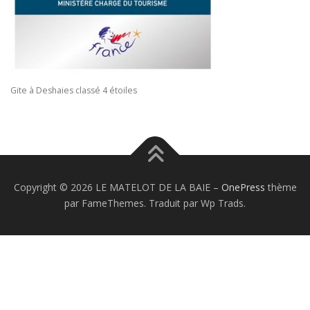
Gite à Deshaies classé 4 étoiles
Copyright © 2026 LE MATELOT DE LA BAIE
–
OnePress
thème
par FameThemes. Traduit par Wp Trads.