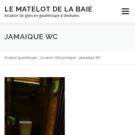
Aller
LE MATELOT DE LA BAIE
au
Menu
contenu
location de gites en guadeloupe à deshaies
ACCUEIL
NOS LOCATIONS
PHOTOS
JAMAIQUE WC
LA GUADELOUPE
TARIFS
CONTACT
ESSAI
location guadeloupe
|
Location Gîte Jamaïque
|
Jamaique WC