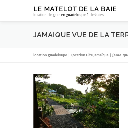
Aller
LE MATELOT DE LA BAIE
au
location de gites en guadeloupe à deshaies
contenu
JAMAIQUE VUE DE LA TER
location guadeloupe
|
Location Gîte Jamaïque
|
Jamaique