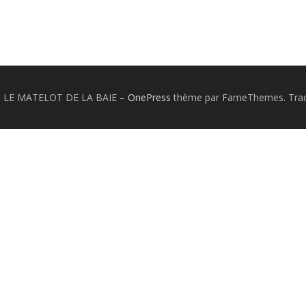
26 LE MATELOT DE LA BAIE
–
OnePress
thème par FameThemes. Tradu