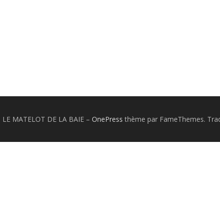
26 LE MATELOT DE LA BAIE
–
OnePress
thème par FameThemes. Tradu