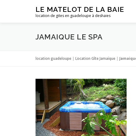
Aller
LE MATELOT DE LA BAIE
au
location de gites en guadeloupe à deshaies
contenu
JAMAIQUE LE SPA
location guadeloupe
|
Location Gîte Jamaïque
|
Jamaique