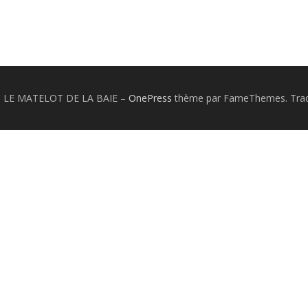
26 LE MATELOT DE LA BAIE
–
OnePress
thème par FameThemes. Tradu