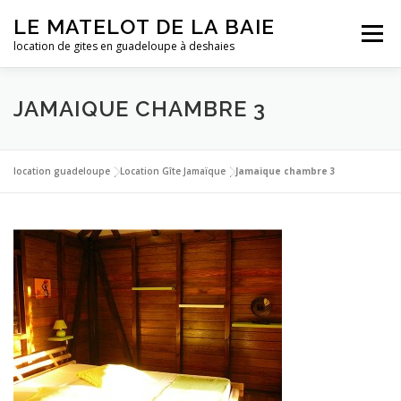
Aller
LE MATELOT DE LA BAIE
au
Menu
contenu
location de gites en guadeloupe à deshaies
ACCUEIL
NOS LOCATIONS
PHOTOS
JAMAIQUE CHAMBRE 3
LA GUADELOUPE
TARIFS
CONTACT
ESSAI
location guadeloupe
|
Location Gîte Jamaïque
|
Jamaique chambre 3