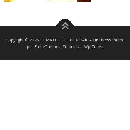
Copyright © 2026 LE MATELOT DE LA BAIE
–
OnePress
thème
par FameThemes. Traduit par Wp Trads.