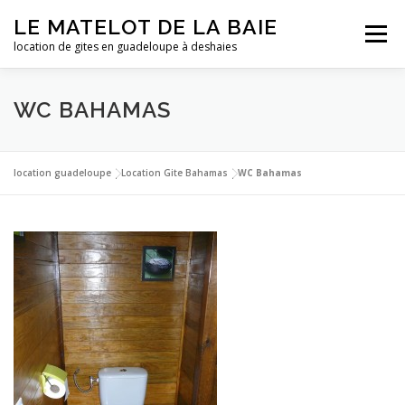
Aller
LE MATELOT DE LA BAIE
au
Menu
contenu
location de gites en guadeloupe à deshaies
ACCUEIL
NOS LOCATIONS
PHOTOS
WC BAHAMAS
LA GUADELOUPE
TARIFS
CONTACT
ESSAI
location guadeloupe
|
Location Gite Bahamas
|
WC Bahamas