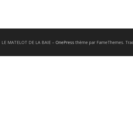
26 LE MATELOT DE LA BAIE
–
OnePress
thème par FameThemes. Tradu