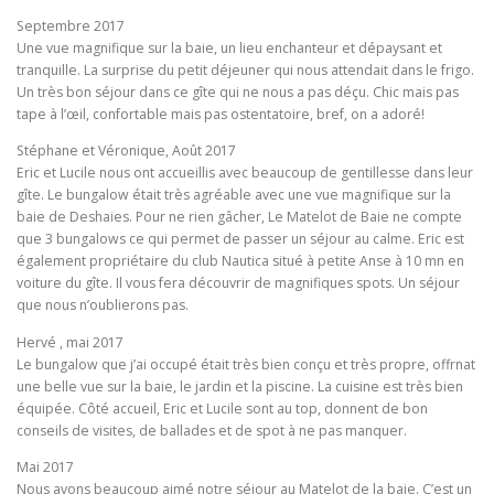
Septembre 2017
Une vue magnifique sur la baie, un lieu enchanteur et dépaysant et
tranquille. La surprise du petit déjeuner qui nous attendait dans le frigo.
Un très bon séjour dans ce gîte qui ne nous a pas déçu. Chic mais pas
tape à l’œil, confortable mais pas ostentatoire, bref, on a adoré!
Stéphane et Véronique, Août 2017
Eric et Lucile nous ont accueillis avec beaucoup de gentillesse dans leur
gîte. Le bungalow était très agréable avec une vue magnifique sur la
baie de Deshaies. Pour ne rien gâcher, Le Matelot de Baie ne compte
que 3 bungalows ce qui permet de passer un séjour au calme. Eric est
également propriétaire du club Nautica situé à petite Anse à 10 mn en
voiture du gîte. Il vous fera découvrir de magnifiques spots. Un séjour
que nous n’oublierons pas.
Hervé , mai 2017
Le bungalow que j’ai occupé était très bien conçu et très propre, offrnat
une belle vue sur la baie, le jardin et la piscine. La cuisine est très bien
équipée. Côté accueil, Eric et Lucile sont au top, donnent de bon
conseils de visites, de ballades et de spot à ne pas manquer.
Mai 2017
Nous avons beaucoup aimé notre séjour au Matelot de la baie. C’est un