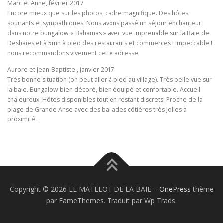
Marc et Anne, février 2017
Encore mieux que sur les photos, cadre magnifique. Des hôtes
souriants et sympathiques. Nous avons passé un séjour enchanteur
dans notre bungalow « Bahamas » avec vue imprenable sur la Baie de
Deshaies et à 5mn à pied des restaurants et commerces ! Impeccable !
nous recommandons vivement cette adresse.
Aurore et Jean-Baptiste , janvier 2017
Très bonne situation (on peut aller à pied au village). Très belle vue sur
la baie. Bungalow bien décoré, bien équipé et confortable. Accueil
chaleureux. Hôtes disponibles tout en restant discrets. Proche de la
plage de Grande Anse avec des ballades côtières très jolies à
proximité.
Copyright © 2026 LE MATELOT DE LA BAIE
–
OnePress
thème
par FameThemes. Traduit par Wp Trads.