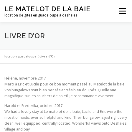
Aller
LE MATELOT DE LA BAIE
au
Menu
contenu
location de gites en guadeloupe à deshaies
ACCUEIL
NOS LOCATIONS
PHOTOS
LIVRE D’OR
LA GUADELOUPE
TARIFS
CONTACT
ESSAI
location guadeloupe
|
Livre d’Or
Hélène, novembre 2017
Merci à Eric et Lucile pour ce bon moment passé au Matelot de la baie.
Vos bungalows sont bien pensés et très bien équipés. Quelle vue
magnifique sur les couchers de soleil. Je recommande vivement.
Harold et Frederika, octobre 2017
We had a lovely stay at Le matelot de la baie, Lucile and Eric were the
nicest of hosts, ever so helpful and kind. Their bungalow is just right very
clean, well equipped, centrally located. Wonderful views onto Deshaies
village and bay