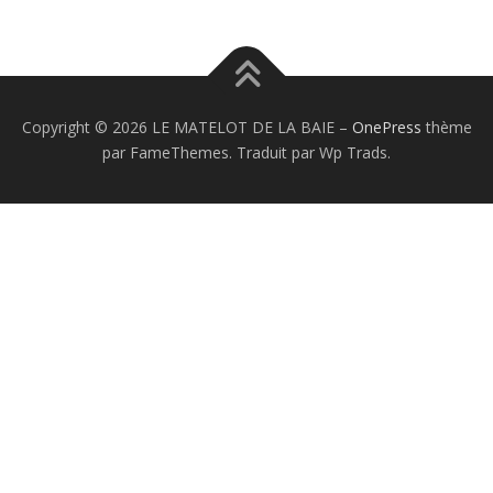
Copyright © 2026 LE MATELOT DE LA BAIE
–
OnePress
thème
par FameThemes. Traduit par Wp Trads.