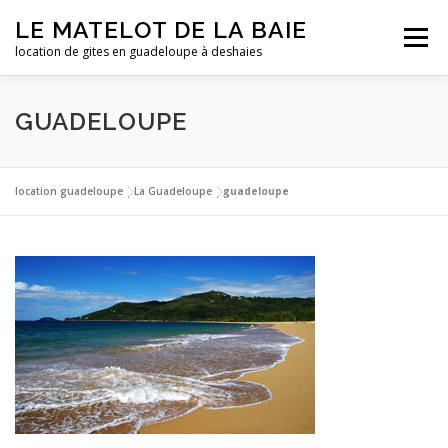
Aller
LE MATELOT DE LA BAIE
au
Menu
contenu
location de gites en guadeloupe à deshaies
ACCUEIL
NOS LOCATIONS
PHOTOS
GUADELOUPE
LA GUADELOUPE
TARIFS
CONTACT
ESSAI
location guadeloupe
|
La Guadeloupe
|
guadeloupe