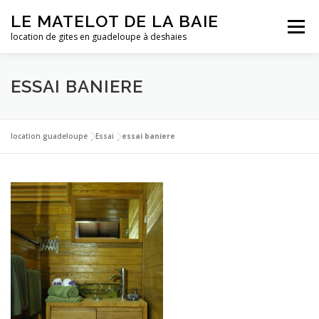
Aller
LE MATELOT DE LA BAIE
au
Menu
contenu
location de gites en guadeloupe à deshaies
ACCUEIL
NOS LOCATIONS
PHOTOS
ESSAI BANIERE
LA GUADELOUPE
TARIFS
CONTACT
ESSAI
location guadeloupe
|
Essai
|
essai baniere