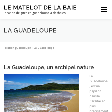
Aller
LE MATELOT DE LA BAIE
au
Menu
contenu
location de gites en guadeloupe à deshaies
ACCUEIL
NOS LOCATIONS
PHOTOS
LA GUADELOUPE
LA GUADELOUPE
TARIFS
CONTACT
ESSAI
location guadeloupe
|
La Guadeloupe
La Guadeloupe, un archipel nature
La
Guadeloupe
, est un
papillon
dans la
Caraïbe et
plus
précisément