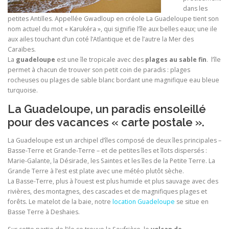
dans les
petites Antilles. Appellée Gwadloup en créole La Guadeloupe tient son
nom actuel du mot « Karukéra », qui signifie l’île aux belles eaux; une ile
aux ailes touchant d’un coté l’Atlantique et de l’autre la Mer des
Caraïbes.
La
guadeloupe
est une île tropicale avec des
plages au sable fin
. l’île
permet à chacun de trouver son petit coin de paradis : plages
rocheuses ou plages de sable blanc bordant une magnifique eau bleue
turquoise.
La Guadeloupe, un paradis ensoleillé
pour des vacances « carte postale ».
La Guadeloupe est un archipel d’îles composé de deux îles principales –
Basse-Terre et Grande-Terre – et de petites îles et îlots dispersés :
Marie-Galante, la Désirade, les Saintes et les îles de la Petite Terre. La
Grande Terre à l’est est plate avec une météo plutôt sèche.
La Basse-Terre, plus à l’ouest est plus humide et plus sauvage avec des
rivières, des montagnes, des cascades et de magnifiques plages et
forêts. Le matelot de la baie, notre
location Guadeloupe
se situe en
Basse Terre à Deshaies.