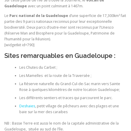
Sur cette partie de l’ile se trouve la Soufrière, le
volcan de
Guadeloupe
avec un point culminant à 1467m.
Le
Parc national de la Guadeloupe
d’une superficie de 17,300km² fait
partie des 9 parcs nationaux reconnus pour leur exceptionnelle
biodiversité. Deux parcs d’outre-mer sont reconnus par l’Unesco
(Réserve Man and Biosphere pour la Guadeloupe, Patrimoine de
l’humanité pour la Réunion).
[widgetkit id=790]
Sites remarquables en Guadeloupe :
Les Chutes du Carbet ;
Les Mamelles et la route de la Traversée ;
La Réserve naturelle du Grand-Cul-de-Sac marin vers Sainte
Rose à quelques kilomètres de notre location Guadeloupe;
Les différents sentiers et traces qui parcourent le parc.
Deshaies
, petit village de pêcheurs avec des plages et une
baie sur la mer des caraibes
NB : Basse Terre est aussi le nom de la capitale administrative de la
Guadeloupe, située au sud de l’île.